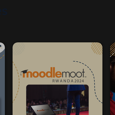
es
25 mayo 2024
MoodleMoot
Rwanda 2024